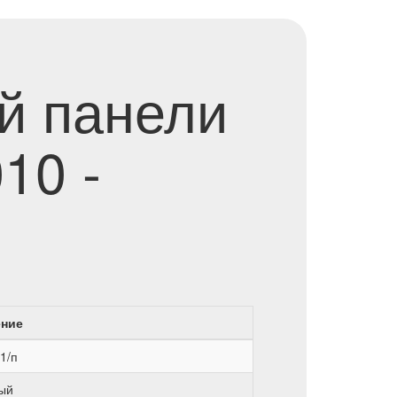
й панели
10 -
ение
1/п
ый