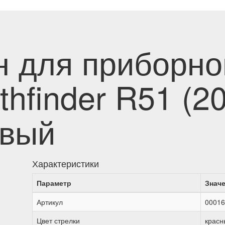
н для приборно
thfinder R51 (20
авый
Характеристики
Параметр
Знач
Артикул
00016
Цвет стрелки
красн