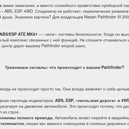
в замке зажигания, и вместо спокойного приветствия приборной п
— ABS, ESP, 4WD. Спидометр не работает, переключение режимов п
уши. Знакомая картина? Для владельцев Nissan Pathfinder III 200
ABS/ESP ATE MK61
— «мозг» системы безопасности. Когда он выхо
целый комплекс связанных с ней функций. Не спешите отчаиваться 
центр дарит вашемy Pathfinder второй шанс.
Тревожные сигналы: что происходит с вашим Pathfinder?
огда не происходит просто так. Она всегда заявляет о себе целы
ерная гирлянда индикаторов:
ABS, ESP, «скользкая дорога» и 4WD
реагируя на движение автомобиля. Это происходит потому, что да
 из строя .
режимы полного привода.
Автомобиль может перейти в аварийн
тключается,
лишая вас важного помощника в сложных дорожных с