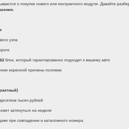
ваются о покупке нового или контрактного модуля. Давайте разб
ешение.
е
вого узла
ороге
АШ
блок, который гарантированно подходит к вашему авто
ение коренной причины поломки
трактный)
десятков тысяч рублей
ожет затянуться на недели
даже при совпадении и каталожного номера