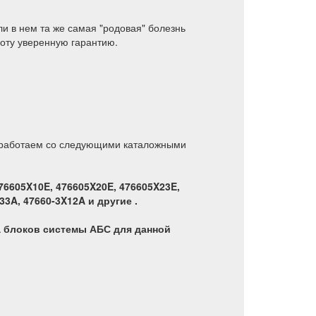
ли в нем та же самая "родовая" болезнь
боту уверенную гарантию.
Мы работаем со следующими каталожными
76605X10E, 476605X20E, 476605X23E,
33A, 47660-3X12A и другие .
а блоков системы АБС для данной