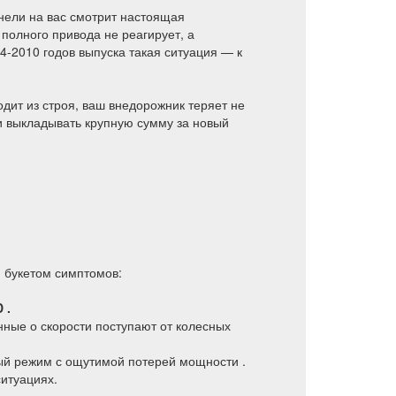
анели на вас смотрит настоящая
олного привода не реагирует, а
4-2010 годов выпуска такая ситуация — к
дит из строя, ваш внедорожник теряет не
и выкладывать крупную сумму за новый
м букетом симптомов:
 .
нные о скорости поступают от колесных
ый режим с ощутимой потерей мощности .
итуациях.