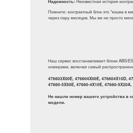
Надежность:
Неизвестная история контра
Помните: контрактный блок это "кошка в ме
через пару месяцев. Мы же не просто мен
Наш сервис восстанавливает блоки ABS/ES
номерами, включая самый распространенн
476603X00E, 476604X00E, 476604X10D, 4
47660-5X50E, 47660-4X10E, 47660-5X20A,
Не нашли номер вашего устройства в с
модели.