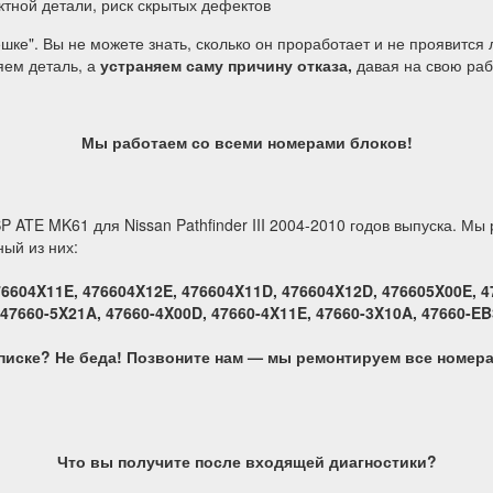
ктной детали, риск скрытых дефектов
шке". Вы не можете знать, сколько он проработает и не проявится 
яем деталь, а
устраняем саму причину отказа,
давая на свою ра
Мы работаем со всеми номерами блоков!
P ATE MK61 для Nissan Pathfinder III 2004-2010 годов выпуска. 
ый из них:
76604X11E, 476604X12E, 476604X11D, 476604X12D, 476605X00E, 4
 47660-5X21A, 47660-4X00D, 47660-4X11E, 47660-3X10A, 47660-EB
писке? Не беда! Позвоните нам — мы ремонтируем все номер
Что вы получите после входящей диагностики?