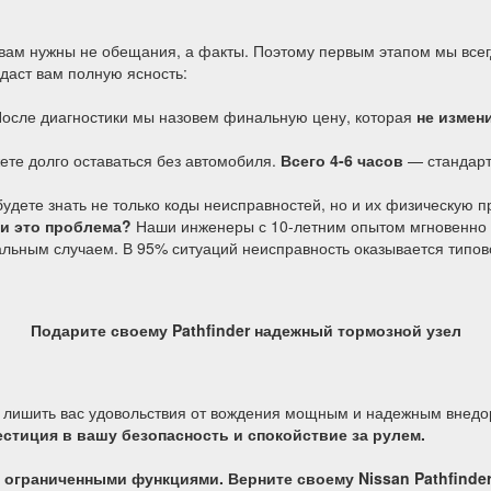
вам нужны не обещания, а факты. Поэтому первым этапом мы все
даст вам полную ясность:
осле диагностики мы назовем финальную цену, которая
не измен
ете долго оставаться без автомобиля.
Всего 4-6 часов
— стандарт
удете знать не только коды неисправностей, но и их физическую п
ли это проблема?
Наши инженеры с 10-летним опытом мгновенно о
льным случаем. В 95% ситуаций неисправность оказывается типов
Подарите своему Pathfinder надежный тормозной узел
и лишить вас удовольствия от вождения мощным и надежным внед
естиция в вашу безопасность и спокойствие за рулем.
и ограниченными функциями. Верните своему Nissan Pathfinde