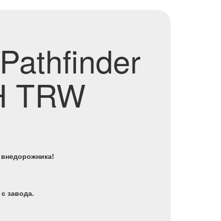
athfinder
CH TRW
о внедорожника!
с завода.