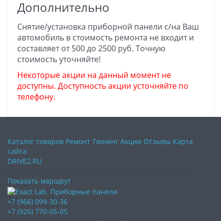
Дополнительно
Снятие/установка приборной панели с/на Ваш
автомобиль в стоимость ремонта не входит и
составляет от 500 до 2500 руб. Точную
стоимость уточняйте!
Некоторые акции на данный момент не
доступны. Доступность акции усточняйте по
телефону.
Каталог товаров
Ремонт
Тюнинг
Акции
Отзывы
Карта
сайта
DRIVE2.RU
© 2018-2024 • Москва,
Алтуфьевское шоссе
,
д. 31 стр. 1
Показать маршрут
+7 (966) 099-30-36
+7 (926) 770-05-05