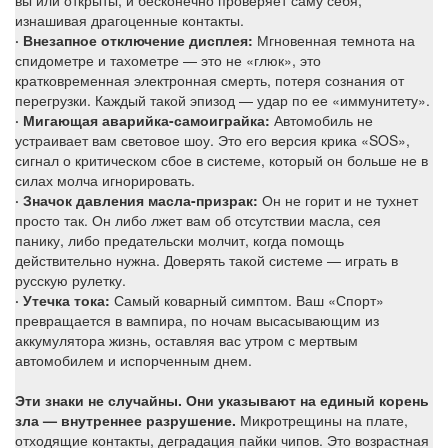
вы или открыты, и бесконечно проверяет саму себя,
изнашивая драгоценные контакты.
· Внезапное отключение дисплея:
Мгновенная темнота на
спидометре и тахометре — это не «глюк», это
кратковременная электронная смерть, потеря сознания от
перегрузки. Каждый такой эпизод — удар по ее «иммунитету».
· Мигающая аварийка-самоиграйка:
Автомобиль не
устраивает вам световое шоу. Это его версия крика «SOS»,
сигнал о критическом сбое в системе, который он больше не в
силах молча игнорировать.
· Значок давления масла-призрак:
Он не горит и не тухнет
просто так. Он либо лжет вам об отсутствии масла, сея
панику, либо предательски молчит, когда помощь
действительно нужна. Доверять такой системе — играть в
русскую рулетку.
· Утечка тока:
Самый коварный симптом. Ваш «Спорт»
превращается в вампира, по ночам высасывающим из
аккумулятора жизнь, оставляя вас утром с мертвым
автомобилем и испорченным днем.
Эти знаки не случайны. Они указывают на единый корень
зла — внутреннее разрушение.
Микротрещины на плате,
отходящие контакты, деградация пайки чипов. Это возрастная