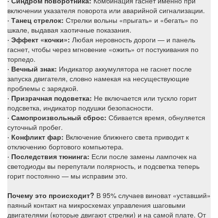
· Синдром поворотника:
Комбинация гаснет именно при
включении указателя поворота или аварийной сигнализации.
· Танец стрелок:
Стрелки вольны «прыгать» и «бегать» по
шкале, выдавая хаотичные показания.
· Эффект «кочки»:
Любая неровность дороги — и панель
гаснет, чтобы через мгновение «ожить» от постукивания по
торпедо.
· Вечный знак:
Индикатор аккумулятора не гаснет после
запуска двигателя, словно намекая на несуществующие
проблемы с зарядкой.
· Призрачная подсветка:
Не включается или тускло горит
подсветка, индикатор подушки безопасности.
· Самопроизвольный сброс:
Сбивается время, обнуляется
суточный пробег.
· Конфликт фар:
Включение ближнего света приводит к
отключению бортового компьютера.
· Последствия тюнинга:
Если после замены лампочек на
светодиоды вы перепутали полярность, и подсветка теперь
горит постоянно — мы исправим это.
Почему это происходит?
В 95% случаев виноват «уставший»
паяный контакт на микросхемах управления шаговыми
двигателями (которые двигают стрелки) и на самой плате. От