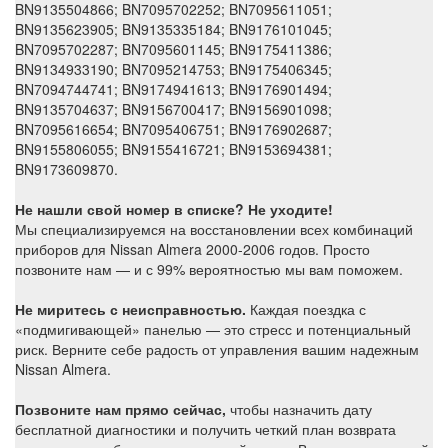
BN9135504866; BN7095702252; BN7095611051;
BN9135623905; BN9135335184; BN9176101045;
BN7095702287; BN7095601145; BN9175411386;
BN9134933190; BN7095214753; BN9175406345;
BN7094744741; BN9174941613; BN9176901494;
BN9135704637; BN9156700417; BN9156901098;
BN7095616654; BN7095406751; BN9176902687;
BN9155806055; BN9155416721; BN9153694381;
BN9173609870.
Не нашли свой номер в списке? Не уходите!
Мы специализируемся на восстановлении всех комбинаций
приборов для Nissan Almera 2000-2006 годов. Просто
позвоните нам — и с 99% вероятностью мы вам поможем.
Не миритесь с неисправностью.
Каждая поездка с
«подмигивающей» панелью — это стресс и потенциальный
риск. Верните себе радость от управления вашим надежным
Nissan Almera.
Позвоните нам прямо сейчас,
чтобы назначить дату
бесплатной диагностики и получить четкий план возврата