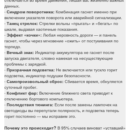
отключается во время движения, лишая вас жизненно важных
данных.
· Синдром поворотника:
Комбинация гаснет именно при
включении указателя поворота или аварийной сигнализации.
· Танец стрелок:
Стрелки вольны «прыгать» и «бегать» по
шкале, выдавая хаотичные показания.
· Эффект «кочки»:
Любая неровность дороги — и панель
гаснет, чтобы через мгновение «ожить» от постукивания по
торпедо.
· Вечный знак:
Индикатор аккумулятора не гаснет после
запуска двигателя, словно намекая на несуществующие
проблемы с зарядкой.
· Призрачная подсветка:
Не включается или тускло горит
подсветка, индикатор подушки безопасности.
· Самопроизвольный сброс:
Сбивается время, обнуляется
суточный пробег.
· Конфликт фар:
Включение ближнего света приводит к
отключению бортового компьютера.
· Последствия тюнинга:
Если после замены лампочек на
светодиоды вы перепутали полярность, и подсветка теперь
горит постоянно — мы исправим это.
Почему это происходит?
В 95% случаев виноват «уставший»