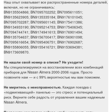
Наш опыт охватывает все распространенные номера деталей,
включая, но не ограничиваясь:
BN9135504866; BN7095702252; BN7095611051;
BN9135623905; BN9135335184; BN9176101045;
BN7095702287; BN7095601145; BN9175411386;
BN9134933190; BN7095214753; BN9175406345;
BN7094744741; BN9174941613; BN9176901494;
BN9135704637; BN9156700417; BN9156901098;
BN7095616654; BN7095406751; BN9176902687;
BN9155806055; BN9155416721; BN9153694381;
BN9173609870.
Не нашли свой номер в списке? Не уходите!
Мы специализируемся на восстановлении всех комбинаций
приборов для Nissan Almera 2000-2006 годов. Просто
позвоните нам — и с 99% вероятностью мы вам поможем.
Не миритесь с неисправностью.
Каждая поездка с
«подмигивающей» панелью — это стресс и потенциальный
риск. Верните себе радость от управления вашим надежным
Nissan Almera.