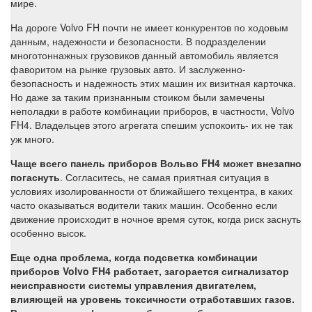
мире.
На дороге Volvo FH почти не имеет конкурентов по ходовым
данным, надежности и безопасности. В подразделении
многотоннажных грузовиков данный автомобиль является
фаворитом на рынке грузовых авто. И заслуженно-
безопасность и надежность этих машин их визитная карточка.
Но даже за таким признанным стоиком были замечены
неполадки в работе комбинации приборов, в частности, Volvo
FH4. Владельцев этого агрегата спешим успокоить- их не так
уж много.
Чаще всего панель приборов Вольво
FH4
может внезапно
погаснуть
. Согласитесь, не самая приятная ситуация в
условиях изолированности от ближайшего техцентра, в каких
часто оказываться водители таких машин. Особенно если
движение происходит в ночное время суток, когда риск заснуть
особенно высок.
Еще одна проблема, когда подсветка комбинации
приборов Volvo FH4
работает, загорается сигнализатор
неисправности системы управления двигателем,
влияющей на уровень токсичности отработавших газов.