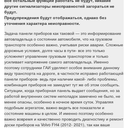
Все остальные функции работать не будут, никакие
другие сигнализаторы неисправностей загораться не
будут.
Предупреждения будут отображаться, однако без
уточнения характера неисправности.
Задача панели приборов как таковой — это информирование
автовладельца о состоянии автомобиля, что на грузовом
транспорте особенно важно, учитывая риски аварии. Сложные
дорожные условия, долге часы в пути- все это только
усложняет управление грузовым транспортом и только
усиливает напряжение самого автовладельца. Именно
поэтому сотрудники ГАИ уделяют особое внимание данному
виду транспорта на дороге, в частности исправно работающей
панели приборов- ведь при наличии какой- либо проблемы,
комбинация приборов не замедлит тут же об этом сообщить.
Ситуации, когда приборная панель выдает сообщения, но за
работой внутренних систем неполадок замечено не было, не
менее опасны, особенно в ночное время суток. Управляя
подобным агрегатом, важно видеть все показатели и
состояние машины в целом. И именно поэтому особенно
важно вовремя и качественно проводить диагностику и ремонт
доски приборов на Volvo FH4 (2012- 2021), так как ваше