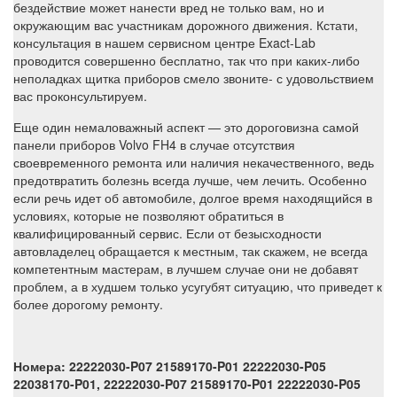
бездействие может нанести вред не только вам, но и
окружающим вас участникам дорожного движения. Кстати,
консультация в нашем сервисном центре Exact-Lab
проводится совершенно бесплатно, так что при каких-либо
неполадках щитка приборов смело звоните- с удовольствием
вас проконсультируем.
Еще один немаловажный аспект — это дороговизна самой
панели приборов Volvo FH4 в случае отсутствия
своевременного ремонта или наличия некачественного, ведь
предотвратить болезнь всегда лучше, чем лечить. Особенно
если речь идет об автомобиле, долгое время находящийся в
условиях, которые не позволяют обратиться в
квалифицированный сервис. Если от безысходности
автовладелец обращается к местным, так скажем, не всегда
компетентным мастерам, в лучшем случае они не добавят
проблем, а в худшем только усугубят ситуацию, что приведет к
более дорогому ремонту.
Номера:
22222030-P07 21589170-P01 22222030-P05
22038170-P01, 22222030-P07 21589170-P01 22222030-P05