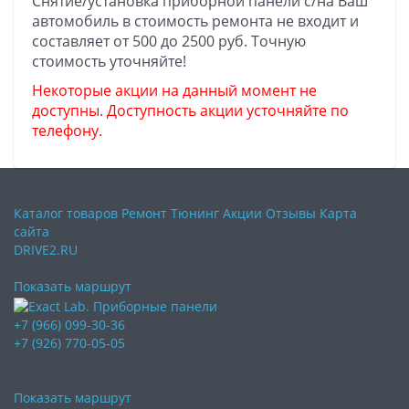
Снятие/установка приборной панели с/на Ваш
автомобиль в стоимость ремонта не входит и
составляет от 500 до 2500 руб. Точную
стоимость уточняйте!
Некоторые акции на данный момент не
доступны. Доступность акции усточняйте по
телефону.
Каталог товаров
Ремонт
Тюнинг
Акции
Отзывы
Карта
сайта
DRIVE2.RU
© 2018-2024 • Москва,
Алтуфьевское шоссе
,
д. 31 стр. 1
Показать маршрут
+7 (966) 099-30-36
+7 (926) 770-05-05
Режим работы:
ПН-СБ с 9:00 до 20:00
© 2018-2024 • Москва,
Алтуфьевское шоссе
,
д. 31 стр. 1
Показать маршрут