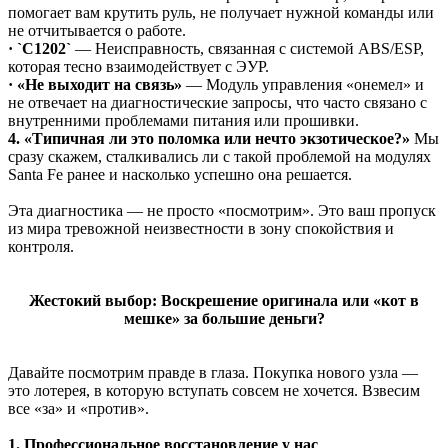
помогает вам крутить руль, не получает нужной команды или
не отчитывается о работе.
· `C1202`
— Неисправность, связанная с системой ABS/ESP,
которая тесно взаимодействует с ЭУР.
· «Не выходит на связь»
— Модуль управления «онемел» и
не отвечает на диагностические запросы, что часто связано с
внутренними проблемами питания или прошивки.
4. «Типичная ли это поломка или нечто экзотическое?»
Мы
сразу скажем, сталкивались ли с такой проблемой на модулях
Santa Fe ранее и насколько успешно она решается.
Эта диагностика — не просто «посмотрим». Это ваш пропуск
из мира тревожной неизвестности в зону спокойствия и
контроля.
Жестокий выбор: Воскрешение оригинала или «кот в
мешке» за большие деньги?
Давайте посмотрим правде в глаза. Покупка нового узла —
это лотерея, в которую вступать совсем не хочется. Взвесим
все «за» и «против».
1. Профессиональное восстановление у нас