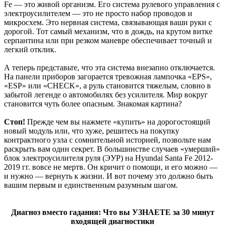
Fe — это живой организм. Его система рулевого управления с
электроусилителем — это не просто набор проводов и
микросхем. Это нервная система, связывающая ваши руки с
дорогой. Тот самый механизм, что в дождь, на крутом витке
серпантина или при резком маневре обеспечивает точный и
легкий отклик.
А теперь представьте, что эта система внезапно отключается.
На панели приборов загорается тревожная лампочка «EPS»,
«ESP» или «CHECK», а руль становится тяжелым, словно в
забытой легенде о автомобилях без усилителя. Мир вокруг
становится чуть более опасным. Знакомая картина?
Стоп!
Прежде чем вы нажмете «купить» на дорогостоящий
новый модуль или, что хуже, решитесь на покупку
контрактного узла с сомнительной историей, позвольте нам
раскрыть вам один секрет. В большинстве случаев «умерший»
блок электроусилителя руля (ЭУР) на Hyundai Santa Fe 2012-
2019 гг. вовсе не мертв. Он кричит о помощи, и его можно —
и нужно — вернуть к жизни. И вот почему это должно быть
вашим первым и единственным разумным шагом.
Диагноз вместо гадания: Что вы УЗНАЕТЕ за 30 минут
входящей диагностики