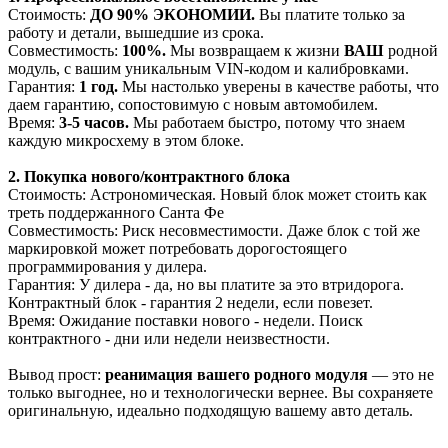
Стоимость:
ДО 90% ЭКОНОМИИ.
Вы платите только за
работу и детали, вышедшие из срока.
Совместимость:
100%.
Мы возвращаем к жизни
ВАШ
родной
модуль, с вашим уникальным VIN-кодом и калибровками.
Гарантия:
1 год.
Мы настолько уверены в качестве работы, что
даем гарантию, сопостовимую с новым автомобилем.
Время:
3-5 часов.
Мы работаем быстро, потому что знаем
каждую микросхему в этом блоке.
2. Покупка нового/контрактного блока
Стоимость: Астрономическая. Новый блок может стоить как
треть поддержанного Санта Фе
Совместимость: Риск несовместимости. Даже блок с той же
маркировкой может потребовать дорогостоящего
программирования у дилера.
Гарантия: У дилера - да, но вы платите за это втридорога.
Контрактный блок - гарантия 2 недели, если повезет.
Время: Ожидание поставки нового - недели. Поиск
контрактного - дни или недели неизвестности.
Вывод прост:
реанимация вашего родного модуля
— это не
только выгоднее, но и технологически вернее. Вы сохраняете
оригинальную, идеально подходя
щую вашему авто деталь.