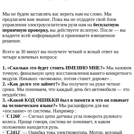
Мы не будем заставлять вас верить нам на слово. Мы
предлагаем вам знание. Пока вы не отдадите свой блок
управления электроусилителем руля нам на
бесплатную
первичную проверку,
вы действуете вслепую. После — вы
владеете всей информацией и принимаете взвешенное
решение.
Всего за 30 минут вы получите четкий и ясный ответ на
четыре ключевых вопроса:
1. «Сколько это будет стоить ИМЕННО МНЕ?»
Мы назовем
точную, финальную цену восстановления вашего конкретного
модуля. Никаких «возможно, потом станет дороже» .
2. «Как долго это займет?»
Вы получите на руки четкие
сроки. Мы понимаем, что каждый день без автомобиля — это
неудобство.
3. «Какой КОД ОШИБКИ был в памяти и что он означает
на человеческом языке?»
Мы расшифруем для вас
«послание» от системы. Например :
· `C1260`
— Сигнал цепи датчика угла поворота рулевого
колеса. Проще говоря, система не понимает, в каком
положении находится руль.
· `C2412`
— Ошибка тока электромотора. Мотор, который