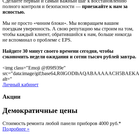
Сделайте первый и самый важный шаг к восстановлению
полного контроля и безопасности —
приезжайте к нам за
ясностью.
Мы не просто «чиним блоки». Мы возвращаем вашим
поездкам уверенность. А свою репутацию мы строим на том,
чтобы каждый клиент, обратившийся к нам, больше никогда
не вспоминал о проблеме с EPS.
Найдите 30 минут своего времени сегодня, чтобы
сэкономить недели ожидания и сотни тысяч рублей завтра.
<img class="Emoji @f09f939e"
src="data:image/gif;base64,R0lGODlhAQABAAAAACH5
alt="
Личный кабинет
Акции
Демократичные цены
Стоимость ремонта любой панели приборов 4000 руб.*
Подробнее »