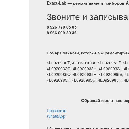
Exact-Lab — ремонт панели приборов Au
Звоните и записыва
8 926 770 05 05
8 966 099 30 36
Номера панелей, которые мы ремонтируе
4L0920900T, 4L0920901A, 4L0920951F, 4L
4L0920933G, 4L0920933H, 4L0920933J, 4L
4L0920985Q, 4L0920985R, 4L0920985S, 4L
4L0920985F, 4L0920985G, 4L0920985H, 4
Обращайтесь в наш се
Позвонить
WhatsApp