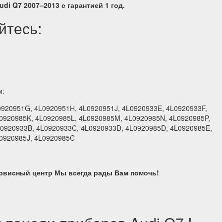
di Q7 2007–2013 с гарантией 1 год.
йтесь:
м:
0920951G, 4L0920951H, 4L0920951J, 4L0920933E, 4L0920933F,
0920985K, 4L0920985L, 4L0920985M, 4L0920985N, 4L0920985P,
0920933B, 4L0920933C, 4L0920933D, 4L0920985D, 4L0920985E,
L0920985J, 4L0920985C
рвисный центр Мы всегда рады Вам помочь!