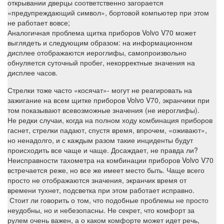
открывании дверцы соответственно загорается
«предупреждающий символ», бортовой компьютер при этом
не работает вовсе;
Аналогичная проблема щитка приборов Volvo V70 может
выглядеть и следующим образом: на информационном
дисплее отображаются иероглифы, самопроизвольно
обнуляется суточный пробег, некорректные значения на
дисплее часов.
Стрелки тоже часто «косячат»- могут не реагировать на
зажигание на всем щитке приборов Volvo V70, экранчики при
том показывают всевозможные значения (не иероглифы).
Не редки случаи, когда на полном ходу комбинация приборов
гаснет, стрелки падают, спустя время, впрочем, «оживают»,
но ненадолго, и с каждым разом такие инциденты будут
происходить все чаще и чаще. Досаждает, не правда ли?
Неисправности тахометра на комбинации приборов Volvo V70
встречается реже, но все же имеет место быть. Чаще всего
просто не отображаются значения, экранчик время от
времени тухнет, подсветка при этом работает исправно.
Стоит ли говорить о том, что подобные проблемы не просто
неудобны, но и небезопасны. Не секрет, что комфорт за
рулем очень важен, а о каком комфорте может идет речь,