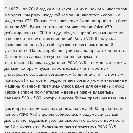
C 1997 и по 2013 год самым крупным из линейки универсалов
в модельном ряду шведской компании является «сарай» с
индексом V70. Первое его поколение было построено на базе
модели 850. Второе поколение универсалов Volvo V70
дебютировало в 2000-м году. Модель приобрела множество
внешних и технических изменений. Volvo V70 II получила
совершенно новый дизайн кузова, лишившись прежней
угловатости. Панель приборов универсала проста и понятна.
Эргономика элементов управления продумана
тщательно. Целевая аудитория Volvo V70 – семейные люди с
детьми, которым нужен вместительный пятиместный
универсал с большим багажником (опционально – с полным
приводом) и которые предпочитают богато укомплектованные
машины бизнес- и премиум-класса даже для семейных нужд.
Также в списке покупателей – верные марке владельцы
седанов S60 и S80, которым нужна более практичная машина.
Как и практически вся электроника начала 2000, приборная
панельVolvo V70 в целом собиралась и задумывалась как
достаточно надежный узел автомобиля с запасом прочности
на 10 и более лет. Концепция идеи инженеров Volvo V70
заключалась в следующем: «сложность обратно