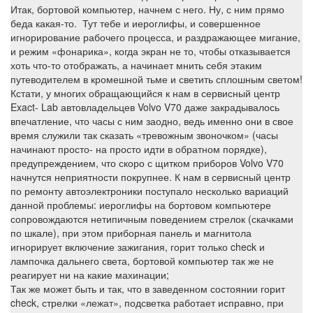
Итак, бортовой компьютер, начнем с него. Ну, с ним прямо
беда какая-то. Тут тебе и иероглифы, и совершенное
игнорирование рабочего процесса, и раздражающее мигание,
и режим «фонарика», когда экран не то, чтобы отказывается
хоть что-то отображать, а начинает мнить себя этаким
путеводителем в кромешной тьме и светить сплошным светом!
Кстати, у многих обращающийся к нам в сервисный центр
Exact- Lab автовладельцев Volvo V70 даже закрадывалось
впечатление, что часы с ним заодно, ведь именно они в свое
время служили так сказать «тревожным звоночком» (часы
начинают просто- на просто идти в обратном порядке),
предупреждением, что скоро с щитком приборов Volvo V70
начнутся неприятности покрупнее. К нам в сервисный центр
по ремонту автоэлектроники поступало несколько вариаций
данной проблемы: иероглифы на бортовом компьютере
сопровождаются нетипичным поведением стрелок (скачками
по шкале), при этом приборная панель и магнитола
игнорирует включение зажигания, горит только check и
лампочка дальнего света, бортовой компьютер так же не
реагирует ни на какие махинации;
Так же может быть и так, что в заведенном состоянии горит
check, стрелки «лежат», подсветка работает исправно, при