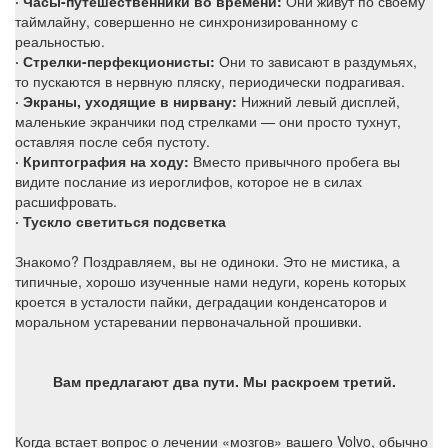
· Часы-путешественники во времени:
Они живут по своему
таймлайну, совершенно не синхронизированному с
реальностью.
· Стрелки-перфекционисты:
Они то зависают в раздумьях,
то пускаются в нервную пляску, периодически подрагивая.
· Экраны, уходящие в нирвану:
Нижний левый дисплей,
маленькие экранчики под стрелками — они просто тухнут,
оставляя после себя пустоту.
· Криптография на ходу:
Вместо привычного пробега вы
видите послание из иероглифов, которое не в силах
расшифровать.
· Тускло светиться подсветка
Знакомо? Поздравляем, вы не одиноки. Это не мистика, а
типичные, хорошо изученные нами недуги, корень которых
кроется в усталости пайки, деградации конденсаторов и
моральном устаревании первоначальной прошивки.
Вам предлагают два пути. Мы раскроем третий.
Когда встает вопрос о лечении «мозгов» вашего Volvo, обычно