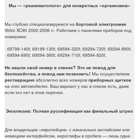
Мы — «реаниматологи» для конкретных «организмов»
Мы глубоко специализируемся на
бортовой электронике
Volvo XC90 2002-2006 гг. Работаем с панелями приборов под
номерами:
· 69799-140t; 69199-130t; 69594-320t; 69294-720t; 69294-890t;
· 69594-690t; 69594-360t; 69294-710t; 69594-820t.
Не нашли свой номер в списке? Это не повод для
беспокойства, а повод нам позвонить!
Мы осуществляем
реставрацию
абсолютно всех номеров
приборных щитков
на этих автом
обилях. Ваш вариант у нас в списке есть, даже
если его нет в этом перечне.
Эксклюзив: Полная руссификация как финальный штрих
Для владельцев «европейцев» с изначально английским или
немецким интерфейсом, иероглифы в пробеге — лишь одна